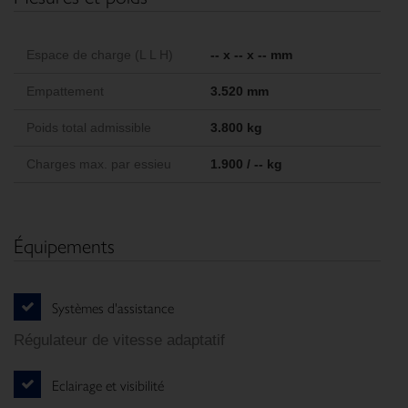
Espace de charge (L L H)
-- x -- x -- mm
Empattement
3.520 mm
Poids total admissible
3.800 kg
Charges max. par essieu
1.900 / -- kg
Équipements
Systèmes d'assistance
Régulateur de vitesse adaptatif
Eclairage et visibilité