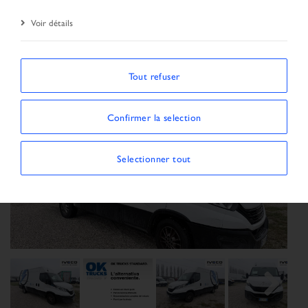
Résultat de la recherche
Véhicule
Voir détails
Tout refuser
Confirmer la selection
Selectionner tout
Previous
Next
Next