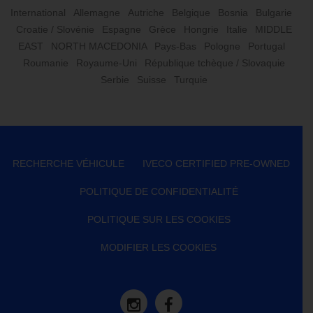
International
Allemagne
Autriche
Belgique
Bosnia
Bulgarie
Croatie / Slovénie
Espagne
Grèce
Hongrie
Italie
MIDDLE
EAST
NORTH MACEDONIA
Pays-Bas
Pologne
Portugal
Roumanie
Royaume-Uni
République tchèque / Slovaquie
Serbie
Suisse
Turquie
RECHERCHE VÉHICULE
IVECO CERTIFIED PRE-OWNED
POLITIQUE DE CONFIDENTIALITÉ
POLITIQUE SUR LES COOKIES
MODIFIER LES COOKIES