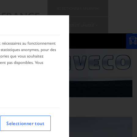
SELECTIONNER UN PAYS
FRANCE
CHANGER DE LANGUE
nt nécessaires au fonctionnement
s statistiques anonymes, pour des
ories que vous souhaitez
ient pas disponibles. Vous
Selectionner tout