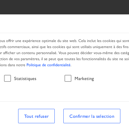
CHE
NOS PRODUITS
RESEAU
OFFRES
ous offrir une expérience optimale du site web. Cela inclut les cookies qui so
ctifs commerciaux, ainsi que les cookies qui sont utilisés uniquement à des fin
 afficher un contenu personnalisé. Vous pouvez décider vous-même des catég
ction de vos paramètres, il se peut que toutes les fonctionnalités du site ne so
tions dans notre
Politique de confidentialité
.
Véhicule
Statistiques
Marketing
a recherche
Véhicule
Tout refuser
Confirmer la selection