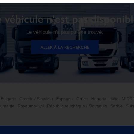
 véhicule n'est pas disponib
Le véhicule n'a pas pu être trouvé.
ALLER À LA RECHERCHE
Bulgarie
Croatie / Slovénie
Espagne
Grèce
Hongrie
Italie
MIDD
umanie
Royaume-Uni
République tchèque / Slovaquie
Serbie
Sui