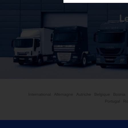
Le
International
Allemagne
Autriche
Belgique
Bosnia
Portugal
Ro