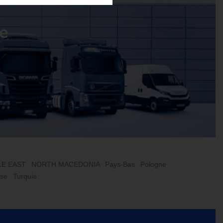
le
LE EAST
NORTH MACEDONIA
Pays-Bas
Pologne
sse
Turquie