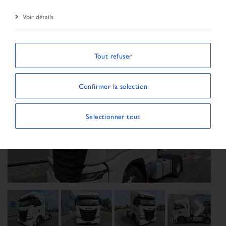
Résultat de la recherche
Véhicule
Voir détails
Tout refuser
Confirmer la selection
Selectionner tout
Previous
Next
Next