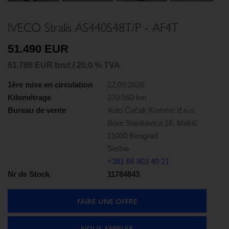
IVECO Stralis AS440S48T/P - AF4T
51.490 EUR
61.788 EUR brut / 20,0 % TVA
1ère mise en circulation
22.09.2020
Kilométrage
370.560 km
Bureau de vente
Auto Čačak Komerc d.o.o.
Bore Stankovića 16, Makiš
11000 Beograd
Serbie
+381 66 803 40 21
Nr de Stock
11784843
FAIRE UNE OFFRE
NOUS APPELER