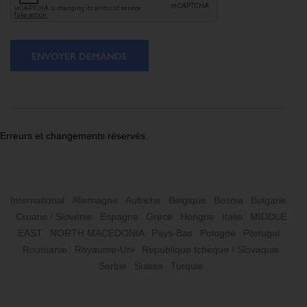
ENVOYER DEMANDE
Erreurs et changements réservés.
International
Allemagne
Autriche
Belgique
Bosnia
Bulgarie
Croatie / Slovénie
Espagne
Grèce
Hongrie
Italie
MIDDLE
EAST
NORTH MACEDONIA
Pays-Bas
Pologne
Portugal
Roumanie
Royaume-Uni
République tchèque / Slovaquie
Serbie
Suisse
Turquie