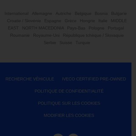
International
Allemagne
Autriche
Belgique
Bosnia
Bulgarie
Croatie / Slovénie
Espagne
Grèce
Hongrie
Italie
MIDDLE
EAST
NORTH MACEDONIA
Pays-Bas
Pologne
Portugal
Roumanie
Royaume-Uni
République tchèque / Slovaquie
Serbie
Suisse
Turquie
RECHERCHE VÉHICULE
IVECO CERTIFIED PRE-OWNED
POLITIQUE DE CONFIDENTIALITÉ
POLITIQUE SUR LES COOKIES
MODIFIER LES COOKIES