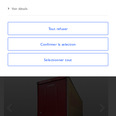
Résultat de la recherche
Voir détails
ORDONNER PAR
Tout refuser
Confirmer la selection
Afficher / Masquer les filtres
MONTRANT 3 VÉHICULES
×
Selectionner tout
Type de véhicule:
Semi-remorque
Previous
Next