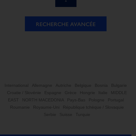
1
RECHERCHE AVANCÉE
International
Allemagne
Autriche
Belgique
Bosnia
Bulgarie
Croatie / Slovénie
Espagne
Grèce
Hongrie
Italie
MIDDLE
EAST
NORTH MACEDONIA
Pays-Bas
Pologne
Portugal
Roumanie
Royaume-Uni
République tchèque / Slovaquie
Serbie
Suisse
Turquie