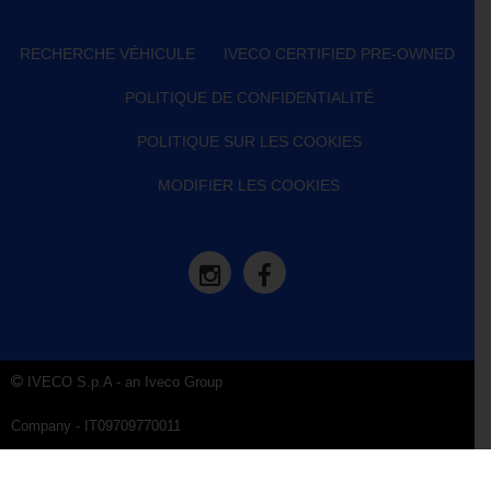
RECHERCHE VÉHICULE
IVECO CERTIFIED PRE-OWNED
POLITIQUE DE CONFIDENTIALITÉ
POLITIQUE SUR LES COOKIES
MODIFIER LES COOKIES
IVECO S.p.A - an Iveco Group
Company - IT09709770011
Company Data