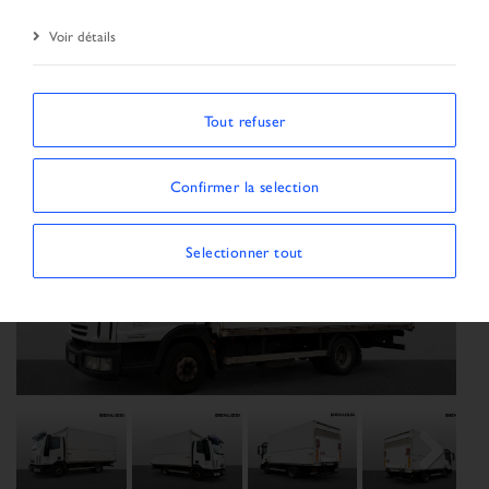
Résultat de la recherche
Véhicule
Voir détails
Tout refuser
Confirmer la selection
Selectionner tout
Previous
Next
Next