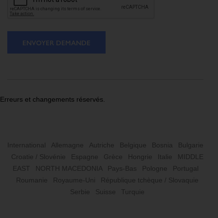
ENVOYER DEMANDE
Erreurs et changements réservés.
International
Allemagne
Autriche
Belgique
Bosnia
Bulgarie
Croatie / Slovénie
Espagne
Grèce
Hongrie
Italie
MIDDLE
EAST
NORTH MACEDONIA
Pays-Bas
Pologne
Portugal
Roumanie
Royaume-Uni
République tchèque / Slovaquie
Serbie
Suisse
Turquie