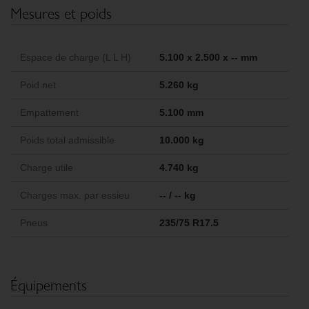
Mesures et poids
Espace de charge (L L H)
5.100 x 2.500 x -- mm
Poid net
5.260 kg
Empattement
5.100 mm
Poids total admissible
10.000 kg
Charge utile
4.740 kg
Charges max. par essieu
-- / -- kg
Pneus
235/75 R17.5
Équipements