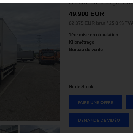
IVECO Eurocargo 180
49.900 EUR
62.375 EUR brut / 25,0 % TV
1ère mise en circulation
Kilométrage
Bureau de vente
Nr de Stock
FAIRE UNE OFFRE
DEMANDE DE VIDÉO