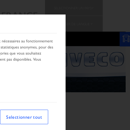
SELECTIONNER UN PAYS
FRANCE
CHANGER DE LANGUE
nt nécessaires au fonctionnement
s statistiques anonymes, pour des
ories que vous souhaitez
ient pas disponibles. Vous
Selectionner tout