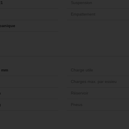
21
Suspension
Empattement
canique
-- mm
Charge utile
Charges max. par essieu
m
Réservoir
g
Pneus