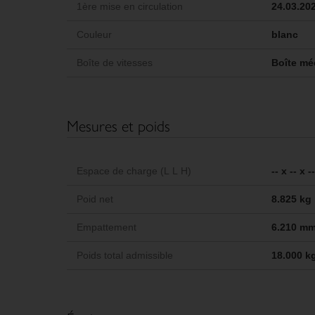
1ère mise en circulation
24.03.20
Couleur
blanc
Boîte de vitesses
Boîte mé
Mesures et poids
Espace de charge (L L H)
-- x -- x 
Poid net
8.825 kg
Empattement
6.210 m
Poids total admissible
18.000 k