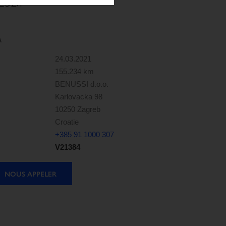
E32/P
A
24.03.2021
155.234 km
BENUSSI d.o.o.
Karlovacka 98
10250 Zagreb
Croatie
+385 91 1000 307
V21384
NOUS APPELER