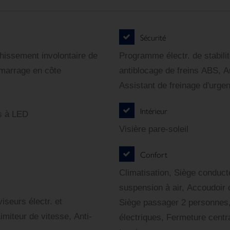
Sécurité
chissement involontaire de
Programme électr. de stabil
émarrage en côte
antiblocage de freins ABS, A
Assistant de freinage d'urge
Intérieur
es à LED
Visière pare-soleil
Confort
Climatisation, Siège conduct
suspension à air, Accoudoir 
viseurs électr. et
Siège passager 2 personnes,
miteur de vitesse, Anti-
électriques, Fermeture cent