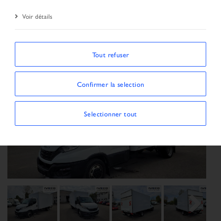
Résultat de la recherche
Véhicule
Voir détails
Tout refuser
Confirmer la selection
Selectionner tout
Previous
Next
Next