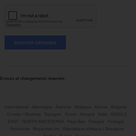
ENVOYER DEMANDE
Erreurs et changements réservés.
International
Allemagne
Autriche
Belgique
Bosnia
Bulgarie
Croatie / Slovénie
Espagne
Grèce
Hongrie
Italie
MIDDLE
EAST
NORTH MACEDONIA
Pays-Bas
Pologne
Portugal
Roumanie
Royaume-Uni
République tchèque / Slovaquie
Serbie
Suisse
Turquie