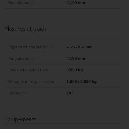
Empattement
4.100 mm
Mesures et poids
Espace de charge (L L H)
-- x -- x -- mm
Empattement
4.100 mm
Poids total admissible
3.500 kg
Charges max. par essieu
1.900 / 2.600 kg
Réservoir
70 l
Équipements